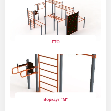
ГТО
Воркаут "М"